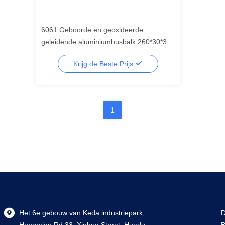
6061 Geboorde en geoxideerde
geleidende aluminiumbusbalk 260*30*3
mm voor op maat gemaakte behoeften
Krijg de Beste Prijs
1
Het 6e gebouw van Keda industriepark,
D